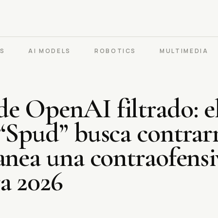
PS
AI MODELS
ROBOTICS
MULTIMEDIA
e OpenAI filtrado: e
“Spud” busca contrarr
anea una contraofensi
a 2026