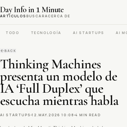
Day Info in
1
Minute
ARTICULOS
BUSCAR
ACERCA DE
TODO
TECNOLOGÍA
AI STARTUPS
AI M
BACK
Thinking Machines
presenta un modelo de
IA ‘Full Duplex’ que
escucha mientras habla
AI STARTUPS
12.MAY.2026 10:08
4 MIN READ