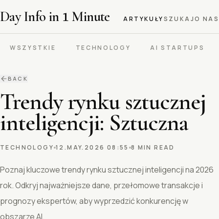
Day Info in
1
Minute
ARTYKUŁY
SZUKAJ
O NAS
WSZYSTKIE
TECHNOLOGY
AI STARTUPS
BACK
Trendy rynku sztucznej
inteligencji: Sztuczna
TECHNOLOGY
12.MAY.2026 08:55
8 MIN READ
Poznaj kluczowe trendy rynku sztucznej inteligencji na 2026
rok. Odkryj najważniejsze dane, przełomowe transakcje i
prognozy ekspertów, aby wyprzedzić konkurencję w
obszarze AI.