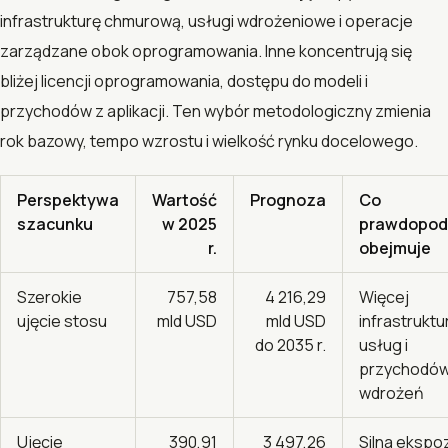
infrastrukturę chmurową, usługi wdrożeniowe i operacje
zarządzane obok oprogramowania. Inne koncentrują się
bliżej licencji oprogramowania, dostępu do modeli i
przychodów z aplikacji. Ten wybór metodologiczny zmienia
rok bazowy, tempo wzrostu i wielkość rynku docelowego.
Perspektywa
Wartość
Prognoza
Co
szacunku
w 2025
prawdopod
r.
obejmuje
Szerokie
757,58
4 216,29
Więcej
ujęcie stosu
mld USD
mld USD
infrastruktu
do 2035 r.
usług i
przychodów
wdrożeń
Ujęcie
390,91
3 497,26
Silna ekspo