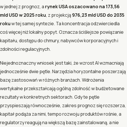
w jednej z prognoz, a
rynek USA oszacowano na 173,56
mld USD w 2025 roku
, z projekcją
976,23 mld USD do 2035
roku
w tej samej syntezie. Ta koncentracja odzwierciedla
coś więcej niż lokalny popyt. Oznacza ściślejsze powiązanie
kapitału, dostępu do chmury, nabywców korporacyjnych i
zdolności regulacyjnych.
Niejednoznaczny wniosek jest taki, że wzrost AI wzmacniają
jednocześnie dwie pętle. Narzędzia horyzontalne poszerzają
bazę zastosowań w różnych branżach. Wdrożenia
wertykalne przekształcają ogólną zdolność w budżetowane
rezultaty w konkretnych sektorach. Gdy te pętle
przyspieszają równocześnie, zakres prognoz się rozszerza,
kapitał podąża za nimi, tempo rozwoju produktów rośnie, a
regulatorzy reagują na większą bazę zainstalowaną, a nie