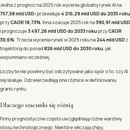
Jedna z prognoz na 2025 rok wycenia globalny rynek AI na
757,58 mld USD
i przewiduje
4 216,29 mld USD do 2035 roku
przy
CAGR 18,73%
. Inna szacuje 2025 rok na
390,91 mld USD
i prognozuje
3 497,26 mld USD do 2033 roku
przy
CAGR
30,6%
. Trzecia wycenia rynek w 2025 roku na
244 mld USD
z
trajektorią do ponad
826 mld USD do 2030 roku
, jak
wspomniano wcześniej.
Liczby te nie powinny być odczytywane jako spór o to, czy AI
się skaluje. Odzwierciedlają one różnice w definiowaniu
granic rynku.
Dlaczego szacunki się różnią
Firmy prognostyczne często uwzględniają różne warstwy
stosu technologicznego. Niektóre wliczają chipy,