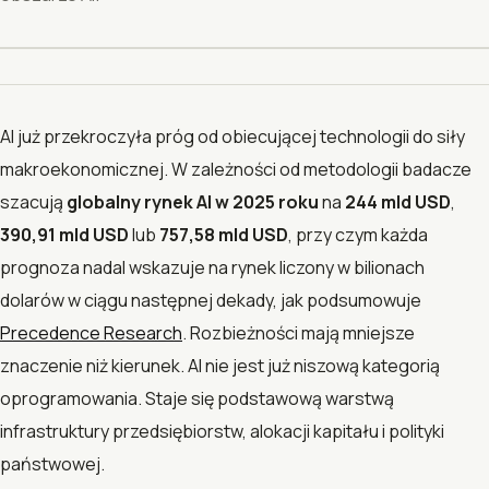
AI już przekroczyła próg od obiecującej technologii do siły
makroekonomicznej. W zależności od metodologii badacze
szacują
globalny rynek AI w 2025 roku
na
244 mld USD
,
390,91 mld USD
lub
757,58 mld USD
, przy czym każda
prognoza nadal wskazuje na rynek liczony w bilionach
dolarów w ciągu następnej dekady, jak podsumowuje
Precedence Research
. Rozbieżności mają mniejsze
znaczenie niż kierunek. AI nie jest już niszową kategorią
oprogramowania. Staje się podstawową warstwą
infrastruktury przedsiębiorstw, alokacji kapitału i polityki
państwowej.