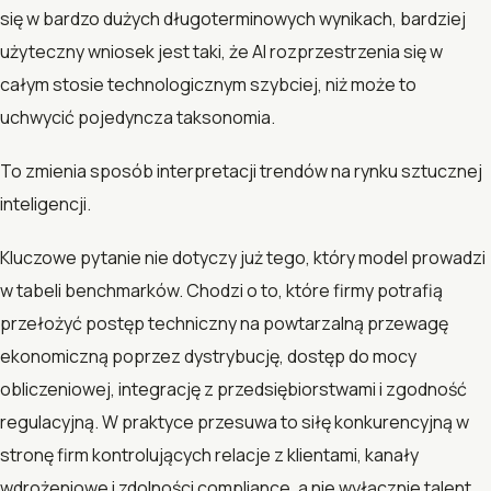
się w bardzo dużych długoterminowych wynikach, bardziej
użyteczny wniosek jest taki, że AI rozprzestrzenia się w
całym stosie technologicznym szybciej, niż może to
uchwycić pojedyncza taksonomia.
To zmienia sposób interpretacji trendów na rynku sztucznej
inteligencji.
Kluczowe pytanie nie dotyczy już tego, który model prowadzi
w tabeli benchmarków. Chodzi o to, które firmy potrafią
przełożyć postęp techniczny na powtarzalną przewagę
ekonomiczną poprzez dystrybucję, dostęp do mocy
obliczeniowej, integrację z przedsiębiorstwami i zgodność
regulacyjną. W praktyce przesuwa to siłę konkurencyjną w
stronę firm kontrolujących relacje z klientami, kanały
wdrożeniowe i zdolności compliance, a nie wyłącznie talent