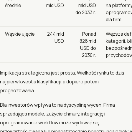
średnie
mld USD
mld USD
na platformy
do 2033 r.
oprogramo
dla firm
Wąskie ujęcie
244 mld
Ponad
Węższa defi
USD
826 mld
kategorii, bl
USD do
bezpośredn
2030 r.
przychodów 
Implikacja strategiczna jest prosta. Wielkość rynku to dziś
najpierw kwestia klasyfikacji, a dopiero potem
prognozowania.
Dla inwestorów wpływa to na dyscyplinę wycen. Firma
sprzedająca modele, zużycie chmury, integrację i
oprogramowanie workflow może wydawać się
przewartościowana lub niedostatecznie penetrująca rynek w