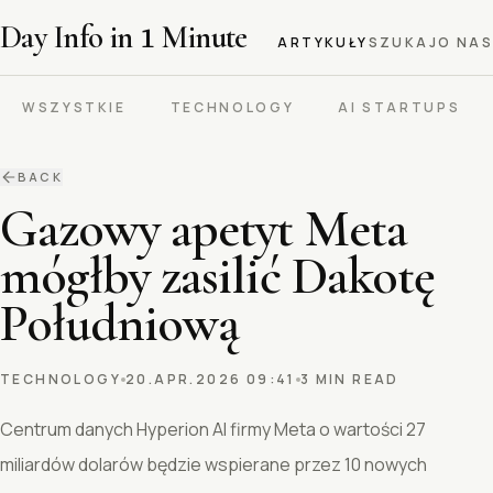
Day Info in
1
Minute
ARTYKUŁY
SZUKAJ
O NAS
WSZYSTKIE
TECHNOLOGY
AI STARTUPS
BACK
Gazowy apetyt Meta
mógłby zasilić Dakotę
Południową
TECHNOLOGY
20.APR.2026 09:41
3 MIN READ
Centrum danych Hyperion AI firmy Meta o wartości 27
miliardów dolarów będzie wspierane przez 10 nowych