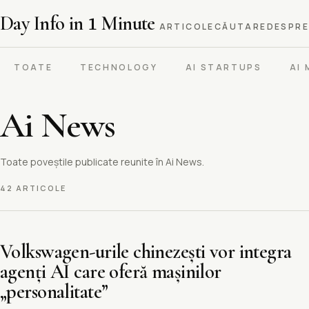
Day Info in
1
Minute
ARTICOLE
CĂUTARE
DESPRE
TOATE
TECHNOLOGY
AI STARTUPS
AI
Ai News
Toate poveștile publicate reunite în Ai News.
42 ARTICOLE
Volkswagen-urile chinezești vor integra
agenți AI care oferă mașinilor
„personalitate”