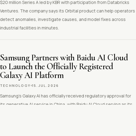
$20 million Series A led by KBR with participation from Databricks
Ventures. The company says its Orbital product can help operators
detect anomalies, investigate causes, and model fixes across
industrial facilities in minutes.
Samsung Partners with Baidu AI Cloud
to Launch the Officially Registered
Galaxy AI Platform
TECHNOLOGY
15.JUL.2026
Samsung's Galaxy AI has officially received regulatory approval for
its generative AI service in China, with Baidu AI Cloud serving as its
technology partner. The service has been included in the latest
batch of approved on-device generative AI services for
smartphones, underscoring Samsung's continued efforts to