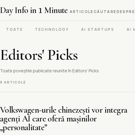
Day Info in
1
Minute
ARTICOLE
CĂUTARE
DESPRE
TOATE
TECHNOLOGY
AI STARTUPS
AI
Editors' Picks
Toate poveștile publicate reunite în Editors' Picks.
9 ARTICOLE
Volkswagen-urile chinezești vor integra
agenți AI care oferă mașinilor
„personalitate”