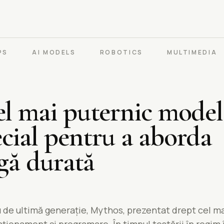
PS
AI MODELS
ROBOTICS
MULTIMEDIA
l mai puternic model 
cial pentru a aborda
ngă durată
u de ultimă generație, Mythos, prezentat drept cel m