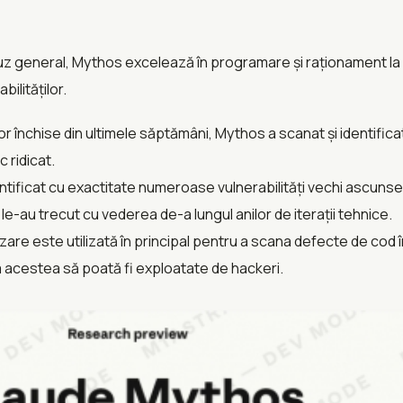
z general, Mythos excelează în programare și raționament la n
ilităților.
or închise din ultimele săptămâni, Mythos a scanat și identificat
 ridicat.
ntificat cu exactitate numeroase vulnerabilități vechi ascuns
e-au trecut cu vederea de-a lungul anilor de iterații tehnice.
are este utilizată în principal pentru a scana defecte de cod 
a acestea să poată fi exploatate de hackeri.