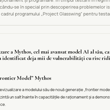
aționament și programare. În timpul testării în regim
arcându-se în special prin descoperirea problemelor i
în cadrul programului „Project Glasswing” pentru testa
izare a Mythos, cel mai avansat model AI al său, ca
dentificat deja mii de vulnerabilități cu risc ridi
Frontier Model” Mythos
previzualizare a modelului său de nouă generație „frontier mode
intă un salt înainte în capacitățile de raționament și a demon
ice.