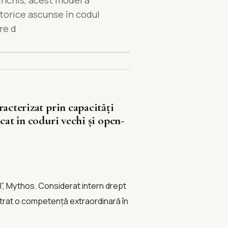
 închis, acest model a
storice ascunse în codul
re d
racterizat prin capacități
cat în coduri vechi și open-
l”, Mythos. Considerat intern drept
strat o competență extraordinară în