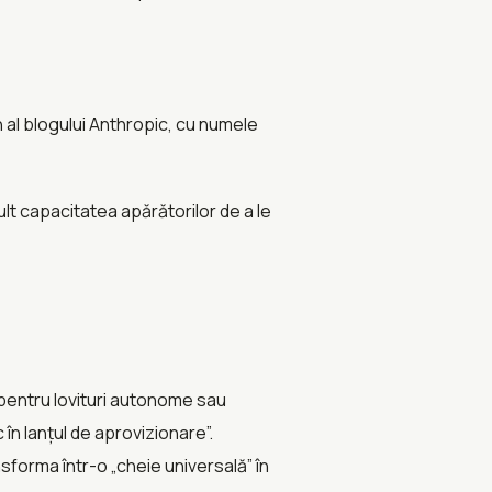
 al blogului Anthropic, cu numele
mult capacitatea apărătorilor de a le
pentru lovituri autonome sau
n lanțul de aprovizionare”.
sforma într-o „cheie universală” în