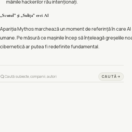
mâinile hackerilor rău intenționați.
„Scutul” și „Sulița” erei AI
Apariția Mythos marchează un moment de referință în care AI d
umane. Pe măsură ce mașinile încep să înțeleagă greșelile noas
cibernetică ar putea fi redefinite fundamental.
CAUTĂ