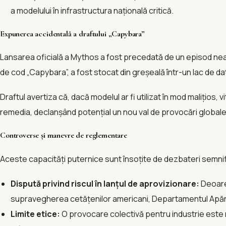
a modelului în infrastructura națională critică.
Expunerea accidentală a draftului „Capybara”
Lansarea oficială a Mythos a fost precedată de un episod neașt
de cod „Capybara”, a fost stocat din greșeală într-un lac de dat
Draftul avertiza că, dacă modelul ar fi utilizat în mod malițios,
remedia, declanșând potențial un nou val de provocări globale
Controverse și manevre de reglementare
Aceste capacități puternice sunt însoțite de dezbateri semnifi
Dispută privind riscul în lanțul de aprovizionare:​
Deoarec
supravegherea cetățenilor americani, Departamentul Apărări
Limite etice:​
O provocare colectivă pentru industrie este mo