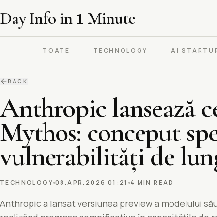
Day Info in
1
Minute
TOATE
TECHNOLOGY
AI STARTU
BACK
Anthropic lansează ce
Mythos: conceput spe
vulnerabilități de lu
TECHNOLOGY
08.APR.2026 01:21
4 MIN READ
Anthropic a lansat versiunea preview a modelului să