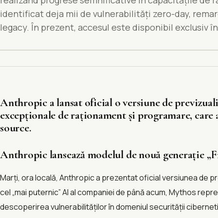
realizând progrese semnificative în capacitățile de r
identificat deja mii de vulnerabilități zero-day, rem
legacy. În prezent, accesul este disponibil exclusiv 
Anthropic a lansat oficial o versiune de previzual
excepționale de raționament și programare, care a i
source.​
Anthropic lansează modelul de nouă generație „
Marți, ora locală, Anthropic a prezentat oficial versiunea de 
cel „mai puternic” AI al companiei de până acum, Mythos reprez
descoperirea vulnerabilităților în domeniul securității cibernet