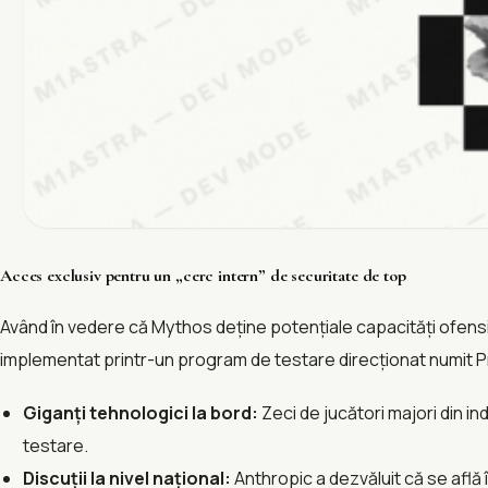
Acces exclusiv pentru un „cerc intern” de securitate de top​
Având în vedere că Mythos deține potențiale capacități ofensiv
implementat printr-un program de testare direcționat numit 
Giganți tehnologici la bord:​
Zeci de jucători majori din in
testare.
Discuții la nivel național:​
Anthropic a dezvăluit că se află 