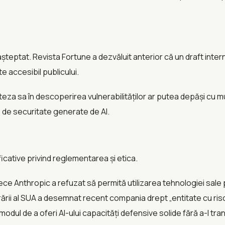
eptat. Revista Fortune a dezvăluit anterior că un draft intern
e accesibil publicului.
 viteza sa în descoperirea vulnerabilităților ar putea depăși cu 
 de securitate generate de AI.
cative privind reglementarea și etica.
e Anthropic a refuzat să permită utilizarea tehnologiei sale 
i al SUA a desemnat recent compania drept „entitate cu risc î
dul de a oferi AI-ului capacități defensive solide fără a-l tran