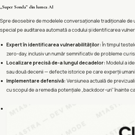
„Super Sonda” din lumea AI
Spre deosebire de modelele conversaționale tradiționale de u
special pe auditarea automată a codului și identificarea vulnerab
Expert în identificarea vulnerabilităților:​
În timpul testel
zero-day, inclusiv un număr semnificativ de probleme cu risc
Localizare precisă de-a lungul decadelor:​
Modelul a ide
sau două decenii — defecte istorice pe care experții umani l
Implementare defensivă:​
Versiunea actuală de previzualiz
cu scopul de a remedia potențiale „backdoor-uri” înainte c