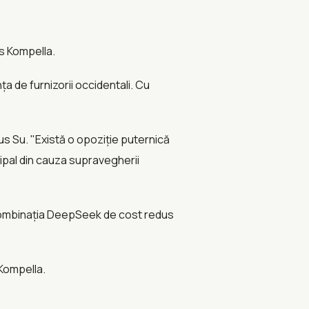
us Kompella.
a de furnizorii occidentali. Cu
us Su. "Există o opoziție puternică
ncipal din cauza supravegherii
 combinația DeepSeek de cost redus
 Kompella.