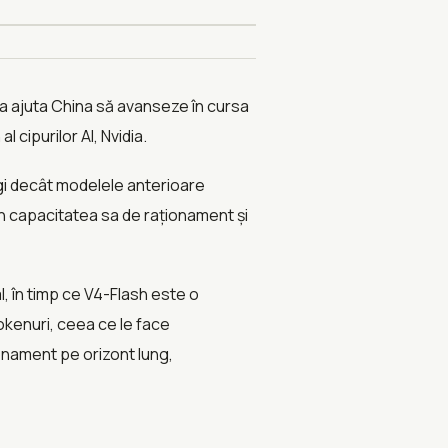
a ajuta China să avanseze în cursa
 cipurilor AI, Nvidia.
i decât modelele anterioare
in capacitatea sa de raționament și
l, în timp ce V4-Flash este o
okenuri, ceea ce le face
onament pe orizont lung,