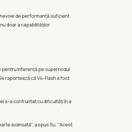
u nevoie de performanță suficient
nu doar a capabilităților
 pentru inferență pe supernodul
 Se raportează că V4-Flash a fost
i s-a confruntat cu dificultăți în a
arte avansată", a spus Su. "Acest