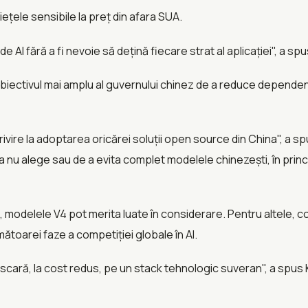
țele sensibile la preț din afara SUA.
AI fără a fi nevoie să dețină fiecare strat al aplicației", a sp
biectivul mai amplu al guvernului chinez de a reduce dependenț
vire la adoptarea oricărei soluții open source din China", a sp
 de a nu alege sau de a evita complet modelele chinezești, în pri
 modelele V4 pot merita luate în considerare. Pentru altele,
ătoarei faze a competiției globale în AI.
a scară, la cost redus, pe un stack tehnologic suveran", a spus