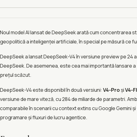
Noul model AI lansat de DeepSeek arată cum concentrarea sta
geopolitică a inteligenței artificiale, în special pe măsură ce f
DeepSeek a lansat DeepSeek-V4 în versiune preview pe 24 ap
DeepSeek. De asemenea, este cea mai importantă lansare a star
prețul scăzut.
DeepSeek-V4 este disponibil în două versiuni:
V4-Pro
și
V4-F
versiune de mare viteză, cu 284 de miliarde de parametri. Ambe
comparabile în scenarii cu context extins cu Google Gemini ș
programare și fluxuri de lucru agentice.