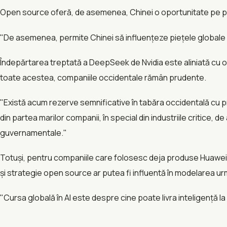
Open source oferă, de asemenea, Chinei o oportunitate pe pie
"De asemenea, permite Chinei să influențeze piețele globale de 
Îndepărtarea treptată a DeepSeek de Nvidia este aliniată cu o
toate acestea, companiile occidentale rămân prudente.
"Există acum rezerve semnificative în tabăra occidentală cu pri
din partea marilor companii, în special din industriile critice,
guvernamentale."
Totuși, pentru companiile care folosesc deja produse Huawei,
și strategie open source ar putea fi influentă în modelarea urm
"Cursa globală în AI este despre cine poate livra inteligență l