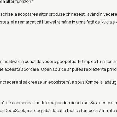
a altor furnizori."
 deschise la adoptarea altor produse chinezești, având în ved
cestea, el a remarcat că Huawei rămâne în urmă față de Nvidia și 
cativă din punct de vedere geopolitic. În timp ce furnizori 
 de această abordare. Open source ar putea reprezenta princi
 încredere și să creeze un ecosistem", a spus Kompella, adăug
, oferă, de asemenea, modele cu ponderi deschise. Su a descris o
rea DeepSeek, mai degrabă decât o tactică temporară înainte d