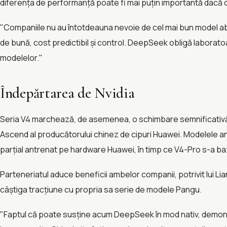
diferența de performanță poate fi mai puțin importantă dacă d
"Companiile nu au întotdeauna nevoie de cel mai bun model abs
de bună, cost predictibil și control. DeepSeek obligă laboratoar
modelelor."
Îndepărtarea de Nvidia
Seria V4 marchează, de asemenea, o schimbare semnificativă
Ascend al producătorului chinez de cipuri Huawei. Modelele an
parțial antrenat pe hardware Huawei, în timp ce V4-Pro s-a baza
Parteneriatul aduce beneficii ambelor companii, potrivit lui Lia
câștiga tracțiune cu propria sa serie de modele Pangu.
"Faptul că poate susține acum DeepSeek în mod nativ, demonst