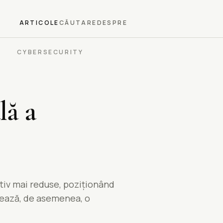
ARTICOLE
CĂUTARE
DESPRE
CYBERSECURITY
lă a
tiv mai reduse, poziționând
alează, de asemenea, o