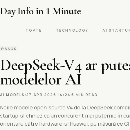
Day Info in
1
Minute
TOATE
TECHNOLOGY
AI STARTU
BACK
DeepSeek-V4 ar putea
modelelor AI
AI MODELS
27.APR.2026 14:24
5 MIN READ
Noile modele open-source V4 de la DeepSeek combină 
startup-ul chinez ca un concurent mai puternic în cu
orientare către hardware-ul Huawei, pe măsură ce C