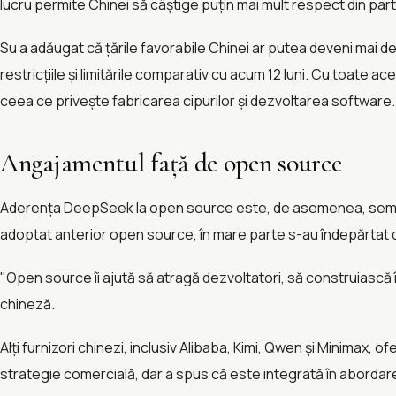
lucru permite Chinei să câștige puțin mai mult respect din parte
Su a adăugat că țările favorabile Chinei ar putea deveni mai
restricțiile și limitările comparativ cu acum 12 luni. Cu toate a
ceea ce privește fabricarea cipurilor și dezvoltarea software.
Angajamentul față de open source
Aderența DeepSeek la open source este, de asemenea, semnifi
adoptat anterior open source, în mare parte s-au îndepărtat
"Open source îi ajută să atragă dezvoltatori, să construiască
chineză.
Alți furnizori chinezi, inclusiv Alibaba, Kimi, Qwen și Minimax
strategie comercială, dar a spus că este integrată în aborda