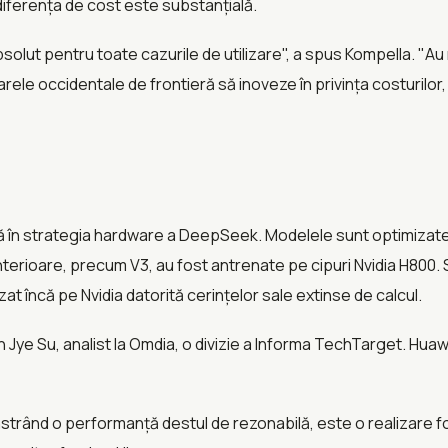
iferența de cost este substanțială.
olut pentru toate cazurile de utilizare", a spus Kompella. "A
ele occidentale de frontieră să inoveze în privința costurilor, 
 în strategia hardware a DeepSeek. Modelele sunt optimizate
terioare, precum V3, au fost antrenate pe cipuri Nvidia H800.
t încă pe Nvidia datorită cerințelor sale extinse de calcul.
n Jye Su, analist la Omdia, o divizie a Informa TechTarget. Huawe
rând o performanță destul de rezonabilă, este o realizare fo