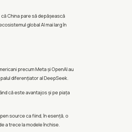
ere că China pare să depășească
ecosistemul global AI mai larg în
americani precum Meta și OpenAI au
palul diferențiator al DeepSeek.
ând că este avantajos și pe piața
pen source ca fiind, în esență, o
e a trece la modele închise.