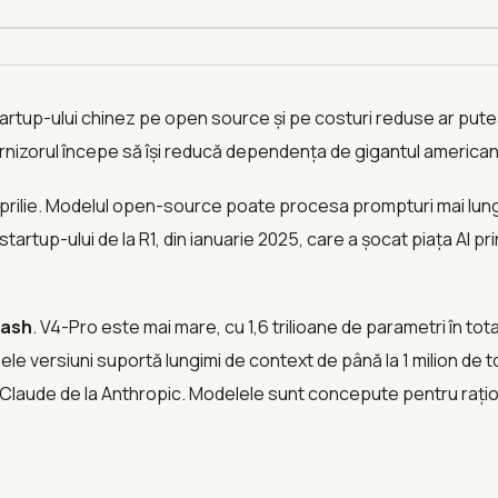
rtup-ului chinez pe open source și pe costuri reduse ar pute
urnizorul începe să își reducă dependența de gigantul american al
rilie. Modelul open-source poate procesa prompturi mai lung
tup-ului de la R1, din ianuarie 2025, care a șocat piața AI pr
lash
. V4-Pro este mai mare, cu 1,6 trilioane de parametri în tota
le versiuni suportă lungimi de context de până la 1 milion de t
i Claude de la Anthropic. Modelele sunt concepute pentru rați