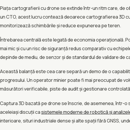
Piața cartografierii cu drone se extinde într-un ritm care, d
un CTO, acest lucru contează deoarece cartografierea 3D cu 
monitorizează schimbările și reduce expunerea pe teren.
Întrebarea centrală este legată de economia operațională. Po
mai mic și cu un risc de siguranță redus comparativ cu echipele
depinde de mediu, de senzor și de standardul de validare de ca
Această balanță este cea care separă un demo de o capabilitat
progresului. Un operator minier poate fi mai preocupat de volu
măsurători verificabile, piste de audit și gestionare controlată a
Captura 3D bazată pe drone se înscrie, de asemenea, într-o s
aceleiași discuții ca
sistemele moderne de robotică și analizele
interioare, situri industriale dense și alte spații fără GNSS, u