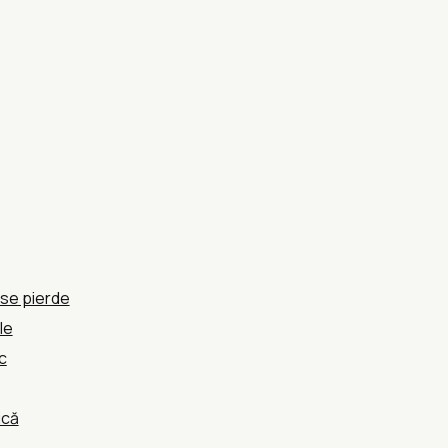
 se pierde
le
c
ică