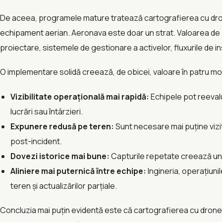
De aceea, programele mature tratează cartografierea cu dro
echipament aerian. Aeronava este doar un strat. Valoarea de
proiectare, sistemele de gestionare a activelor, fluxurile de i
O implementare solidă creează, de obicei, valoare în patru mo
Vizibilitate operațională mai rapidă:
Echipele pot reevalu
lucrări sau întârzieri.
Expunere redusă pe teren:
Sunt necesare mai puține vizi
post-incident.
Dovezi istorice mai bune:
Capturile repetate creează un r
Aliniere mai puternică între echipe:
Ingineria, operațiunil
teren și actualizărilor parțiale.
Concluzia mai puțin evidentă este că cartografierea cu drone n