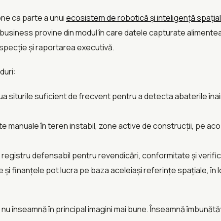
ne ca parte a unui
ecosistem de robotică și inteligență spația
 business provine din modul în care datele capturate alimen
nspecție și raportarea executivă.
duri:
a siturile suficient de frecvent pentru a detecta abaterile îna
te manuale în teren instabil, zone active de construcții, pe a
egistru defensabil pentru revendicări, conformitate și verifi
e și finanțele pot lucra pe baza aceleiași referințe spațiale, în l
u înseamnă în principal imagini mai bune. Înseamnă îmbunătățire