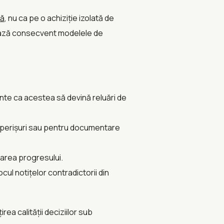
lă
, nu ca pe o achiziție izolată de
tează consecvent modelele de
inte ca acestea să devină reluări de
coperișuri sau pentru documentare
carea progresului.
ocul notițelor contradictorii din
a calității deciziilor sub