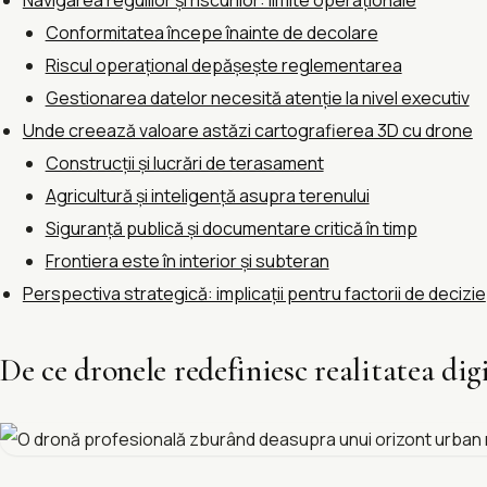
Navigarea regulilor și riscurilor: limite operaționale
Conformitatea începe înainte de decolare
Riscul operațional depășește reglementarea
Gestionarea datelor necesită atenție la nivel executiv
Unde creează valoare astăzi cartografierea 3D cu drone
Construcții și lucrări de terasament
Agricultură și inteligență asupra terenului
Siguranță publică și documentare critică în timp
Frontiera este în interior și subteran
Perspectiva strategică: implicații pentru factorii de decizie
De ce dronele redefiniesc realitatea dig