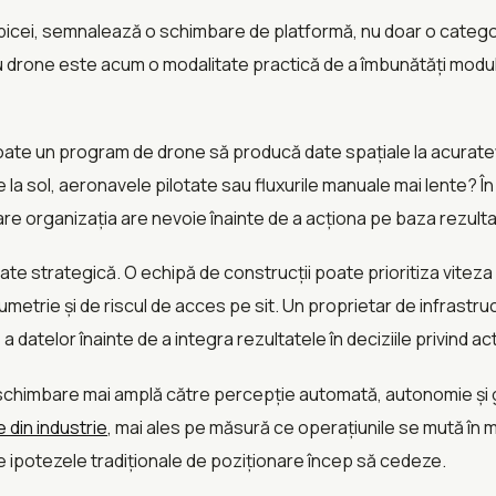
e obicei, semnalează o schimbare de platformă, nu doar o categ
drone este acum o modalitate practică de a îmbunătăți modul 
ate un program de drone să producă date spațiale la acuratețe
 la sol, aeronavele pilotate sau fluxurile manuale mai lente? Î
re organizația are nevoie înainte de a acționa pe baza rezulta
e strategică. O echipă de construcții poate prioritiza viteza 
metrie și de riscul de acces pe sit. Un proprietar de infrastr
 datelor înainte de a integra rezultatele în deciziile privind act
chimbare mai amplă către percepție automată, autonomie și ge
 din industrie
, mai ales pe măsură ce operațiunile se mută în m
nde ipotezele tradiționale de poziționare încep să cedeze.