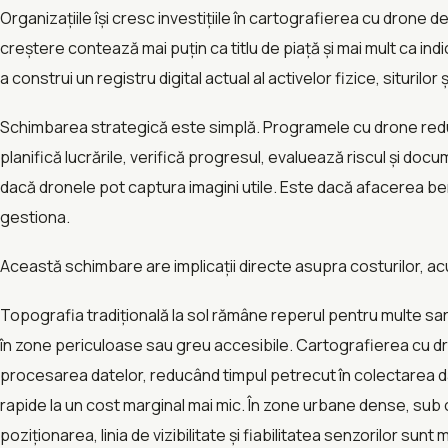
Organizațiile își cresc investițiile în cartografierea cu drone
creștere contează mai puțin ca titlu de piață și mai mult ca i
a construi un registru digital actual al activelor fizice, siturilor 
Schimbarea strategică este simplă. Programele cu drone reduc 
planifică lucrările, verifică progresul, evaluează riscul și d
dacă dronele pot captura imagini utile. Este dacă afacerea ben
gestiona.
Această schimbare are implicații directe asupra costurilor, acu
Topografia tradițională la sol rămâne reperul pentru multe sar
în zone periculoase sau greu accesibile. Cartografierea cu dro
procesarea datelor, reducând timpul petrecut în colectarea da
rapide la un cost marginal mai mic. În zone urbane dense, su
poziționarea, linia de vizibilitate și fiabilitatea senzorilor sunt