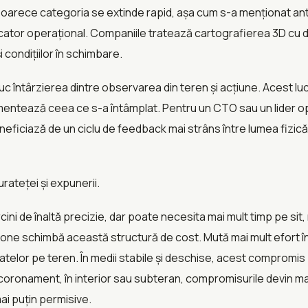
 deoarece categoria se extinde rapid, așa cum s-a menționat ante
ndicator operațional. Companiile tratează cartografierea 3D cu
și condițiilor în schimbare.
întârzierea dintre observarea din teren și acțiune. Acest luc
ocumentează ceea ce s-a întâmplat. Pentru un CTO sau un lider o
eficiază de un ciclu de feedback mai strâns între lumea fizică 
rateței și expunerii.
cini de înaltă precizie, dar poate necesita mai mult timp pe si
ne schimbă această structură de cost. Mută mai mult efort în p
telor pe teren. În medii stabile și deschise, acest compromis
b coronament, în interior sau subteran, compromisurile devin
 mai puțin permisive.