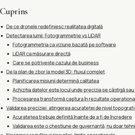
Cuprins
De ce dronele redefiniesc realitatea digitală
Detectarea lumii: Fotogrammetrie vs LiDAR
Fotogrammetria ca viziune bazată pe software
LiDAR ca măsurare directă
Care se potrivește cazului de business
De la plan de zbor la model 3D: fluxul complet
Planificarea misiunii determină calitatea
Achiziția datelor este locul unde precizia se câștigă sau
Procesarea transformă captura în rezultate operaționa
Validarea preciziei: atingerea acurateței de nivel topografi
Acuratețea trebuie definită înainte de a fi de încredere
Validarea este o chestiune de guvernanță, nu doar tehn