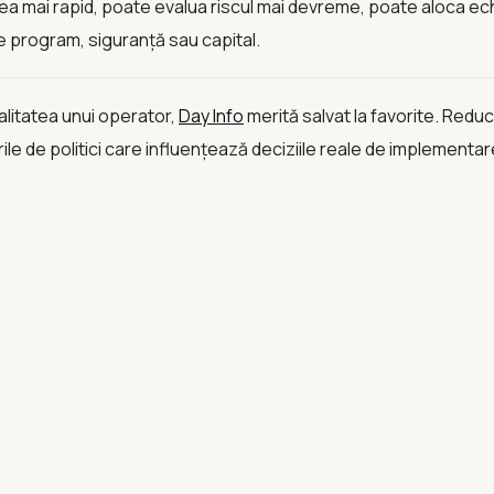
mai rapid, poate evalua riscul mai devreme, poate aloca echi
e program, siguranță sau capital.
alitatea unui operator,
Day Info
merită salvat la favorite. Redu
e de politici care influențează deciziile reale de implementar