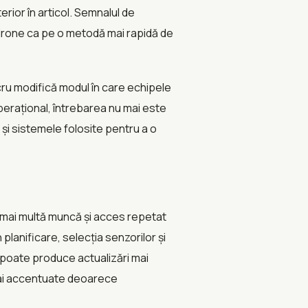
rior în articol. Semnalul de
 drone ca pe o metodă mai rapidă de
ru modifică modul în care echipele
perațional, întrebarea nu mai este
și sistemele folosite pentru a o
t, mai multă muncă și acces repetat
lanificare, selecția senzorilor și
 poate produce actualizări mai
 mai accentuate deoarece