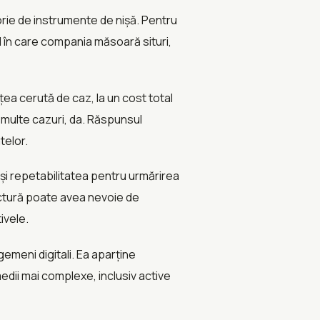
orie de instrumente de nișă. Pentru
în care compania măsoară situri,
a cerută de caz, la un cost total
n multe cazuri, da. Răspunsul
telor.
și repetabilitatea pentru urmărirea
uctură poate avea nevoie de
ivele.
meni digitali. Ea aparține
edii mai complexe, inclusiv active