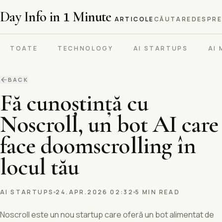
Day Info in
1
Minute
ARTICOLE
CĂUTARE
DESPRE
TOATE
TECHNOLOGY
AI STARTUPS
AI
BACK
Fă cunoștință cu
Noscroll, un bot AI care
face doomscrolling în
locul tău
AI STARTUPS
24.APR.2026 02:32
5 MIN READ
Noscroll este un nou startup care oferă un bot alimentat de