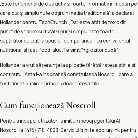
„Este fenomenal de distractiv și foarte informativ în moduri pe
care pur și simplu nu le obții din media tradițională”, a declarat
Hollander pentru TechCrunch. „Dar este atât de toxic din
punct de vedere cultural și pur și simplu este foarte
supărător de citit”, a spus el, comparându-l cu echivalentul
nutrițional al fast-food-ului. „Te simți îngrozitor după.”
Hollander a vrut să renunțe la aplicație fără să rateze știrile și
conținutul. Asta l-a inspirat să construiască Noscroll, care a
fost lansat public în urmă cu doar câteva zile.
Cum funcționează Noscroll
Pentru a începe, utilizatorii trimit un mesaj agentului AI
Noscroll la (415) 718-4828. Serviciul trimite apoi un link pentru