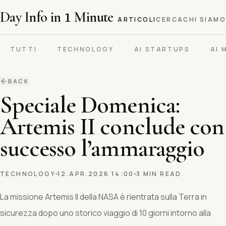
Day Info in
1
Minute
ARTICOLI
CERCA
CHI SIAMO
TUTTI
TECHNOLOGY
AI STARTUPS
AI 
BACK
Speciale Domenica:
Artemis II conclude con
successo l’ammaraggio
TECHNOLOGY
12.APR.2026 14:00
3 MIN READ
La missione Artemis II della NASA è rientrata sulla Terra in
sicurezza dopo uno storico viaggio di 10 giorni intorno alla