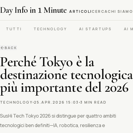
Day Info in
1
Minute
ARTICOLI
CERCA
CHI SIAMO
TUTTI
TECHNOLOGY
AI STARTUPS
AI 
BACK
Perché Tokyo è la
destinazione tecnologica
più importante del 2026
TECHNOLOGY
25.APR.2026 15:03
3 MIN READ
SusHi Tech Tokyo 2026 si distingue per quattro ambiti
tecnologici ben definiti—IA, robotica, resilienza e