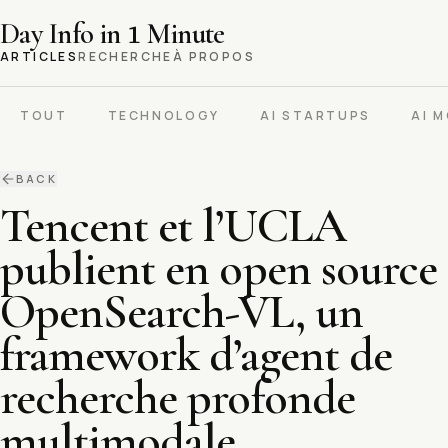
Day Info in
1
Minute
ARTICLES
RECHERCHE
À PROPOS
TOUT
TECHNOLOGY
AI STARTUPS
AI 
BACK
Tencent et l’UCLA
publient en open source
OpenSearch-VL, un
framework d’agent de
recherche profonde
multimodale