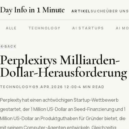
Day Info in
1
Minute
ARTIKEL
SUCHE
ÜBER UNS
ALLE
TECHNOLOGY
AI STARTUPS
AI M
BACK
Perplexitys Milliarden-
Dollar-Herausforderung
TECHNOLOGY
09.APR.2026 12:00
4 MIN READ
Perplexity hat einen achtwöchigen Startup-Wettbewerb
gestartet, der 1 Million US-Dollar an Seed-Finanzierung und 1
Million US-Dollar an Produktguthaben für Gründer bietet, die
mit seinem Computer-Agenten entwickeln. Gleichzeitig